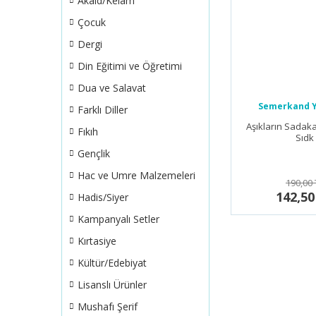
Akaid/Kelam
Çocuk
Dergi
Din Eğitimi ve Öğretimi
Dua ve Salavat
Semerkand Y
Farklı Diller
Aşıkların Sadaka
Fıkıh
Sıdk
Gençlik
Hac ve Umre Malzemeleri
190,00 
142,50
Hadis/Siyer
Kampanyalı Setler
Kırtasiye
Kültür/Edebiyat
Lisanslı Ürünler
Mushafı Şerif