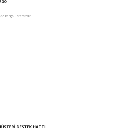
ARGO
zde kargo ücretsizdir.
i İste
ÜŞTERİ DESTEK HATTI