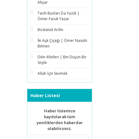
Ahyar
Tarih Bunları Da Yazdı |
Ömer Faruk Yazar
Bostanül Arifin
İki Aşk Çiçeği | Ömer Nasuhi
Bilmen
Dilin Afetleri | Bin Düşün Bir
Söyle
Allah İçin Sevmek
Haber Listesi
Haber listemize
kaydolarak tüm
yeniliklerden haberdar
olabilirsiniz.