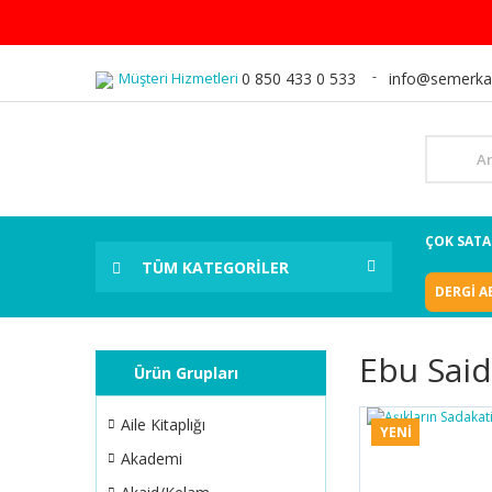
Müşteri Hizmetleri
0 850 433 0 533
info@semerka
ÇOK SAT
TÜM KATEGORİLER
DERGİ A
Ebu Said
Ürün Grupları
Aile Kitaplığı
YENİ
Akademi