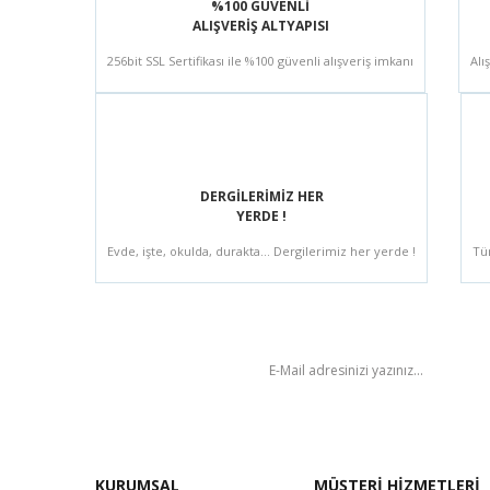
%100 GÜVENLİ
ALIŞVERİŞ ALTYAPISI
256bit SSL Sertifikası ile %100 güvenli alışveriş imkanı
Alı
DERGİLERİMİZ HER
YERDE !
Evde, işte, okulda, durakta... Dergilerimiz her yerde !
Tü
BÜLTEN
KURUMSAL
MÜŞTERİ HİZMETLERİ