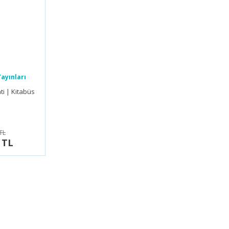
ayınları
ti | Kitabüs
TL
 TL