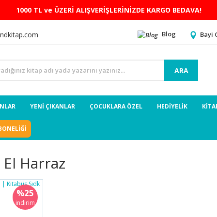
1000 TL ve ÜZERİ ALIŞVERİŞLERİNİZDE KARGO BEDAVA!
Blog
Bayi 
ndkitap.com
ARA
ANLAR
YENİ ÇIKANLAR
ÇOCUKLARA ÖZEL
HEDİYELİK
KİTA
BONELİĞİ
 El Harraz
%25
indirim