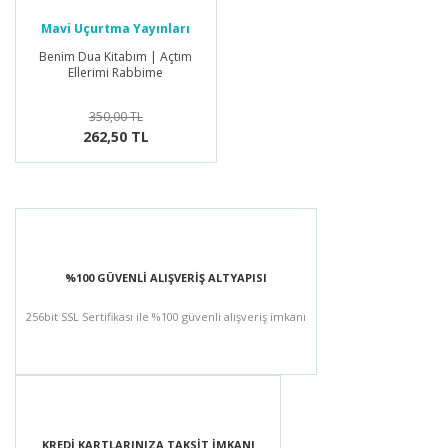
Mavi Uçurtma Yayınları
Benim Dua Kitabım | Açtım
Ellerimi Rabbime
350,00 TL
262,50 TL
%100 GÜVENLİ ALIŞVERİŞ ALTYAPISI
256bit SSL Sertifikası ile %100 güvenli alışveriş imkanı
KREDİ KARTLARINIZA TAKSİT İMKANI