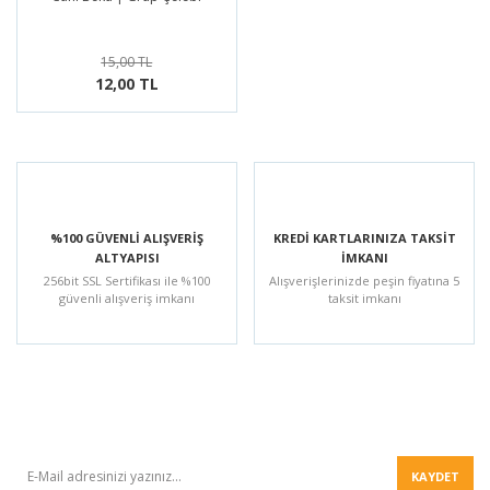
Selçuklu Tarihi
Öykü/Hikaye
15,00 TL
Tarihi Roman
12,00 TL
Piyes
Roman
Röportaj
Seyahatname
%100 GÜVENLİ ALIŞVERİŞ
KREDİ KARTLARINIZA TAKSİT
ALTYAPISI
İMKANI
Şiir
256bit SSL Sertifikası ile %100
Alışverişlerinizde peşin fiyatına 5
güvenli alışveriş imkanı
taksit imkanı
Tarihi Roman
BÜLTEN
KAYDET