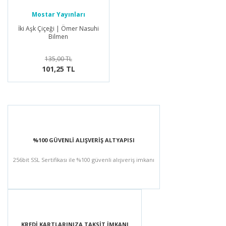
Mostar Yayınları
İki Aşk Çiçeği | Ömer Nasuhi
Bilmen
135,00 TL
101,25 TL
%100 GÜVENLİ ALIŞVERİŞ ALTYAPISI
256bit SSL Sertifikası ile %100 güvenli alışveriş imkanı
KREDİ KARTLARINIZA TAKSİT İMKANI