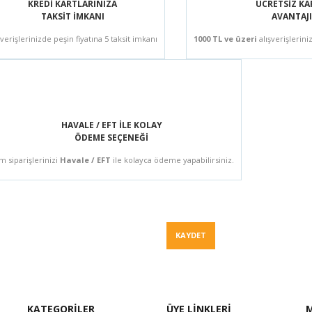
KREDİ KARTLARINIZA
ÜCRETSİZ K
TAKSİT İMKANI
AVANTAJI
şverişlerinizde peşin fiyatına 5 taksit imkanı
1000 TL ve üzeri
alışverişlerini
HAVALE / EFT İLE KOLAY
ÖDEME SEÇENEĞİ
m siparişlerinizi
Havale / EFT
ile kolayca ödeme yapabilirsiniz.
Fiyat Teklif
KAYDET
KATEGORİLER
ÜYE LİNKLERİ
M