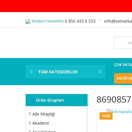
Müşteri Hizmetleri
0 850 433 0 533
info@semerka
ÇOK SAT
TÜM KATEGORİLER
DERGİ A
8690857
Ürün Grupları
Aile Kitaplığı
YENİ
Akademi