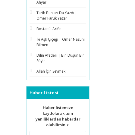
Ahyar
Tarih Bunları Da Yazdı |
Ömer Faruk Yazar
Bostanül Arifin
İki Aşk Çiçeği | Ömer Nasuhi
Bilmen
Dilin Afetleri | Bin Düşün Bir
Söyle
Allah İçin Sevmek
Haber Listesi
Haber listemize
kaydolarak tüm
yeniliklerden haberdar
olabilirsiniz.