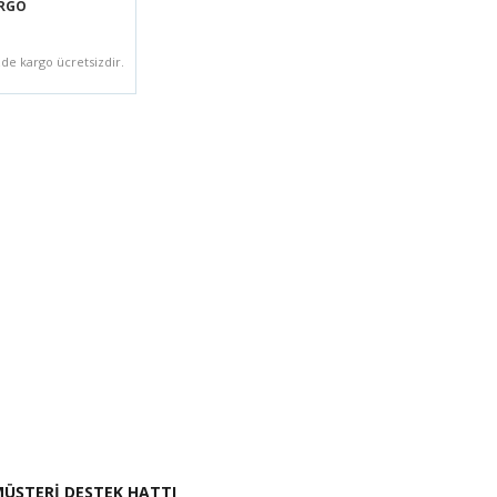
ARGO
zde kargo ücretsizdir.
i İste
ÜŞTERİ DESTEK HATTI