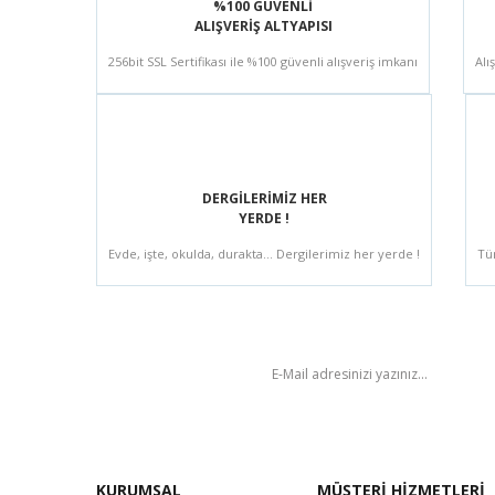
%100 GÜVENLİ
ALIŞVERİŞ ALTYAPISI
256bit SSL Sertifikası ile %100 güvenli alışveriş imkanı
Alı
DERGİLERİMİZ HER
YERDE !
Evde, işte, okulda, durakta... Dergilerimiz her yerde !
Tü
BÜLTEN
KURUMSAL
MÜŞTERİ HİZMETLERİ