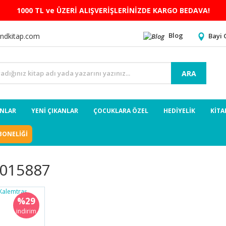
1000 TL ve ÜZERİ ALIŞVERİŞLERİNİZDE KARGO BEDAVA!
Blog
Bayi 
ndkitap.com
ARA
ANLAR
YENİ ÇIKANLAR
ÇOCUKLARA ÖZEL
HEDİYELİK
KİTA
BONELİĞİ
015887
%29
indirim