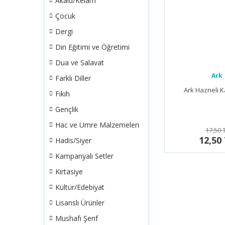
Akaid/Kelam
Çocuk
Dergi
Din Eğitimi ve Öğretimi
Dua ve Salavat
Ark
Farklı Diller
Ark Hazneli K
Fıkıh
Gençlik
Hac ve Umre Malzemeleri
17,50 
12,50
Hadis/Siyer
Kampanyalı Setler
Kırtasiye
Kültür/Edebiyat
Lisanslı Ürünler
Mushafı Şerif