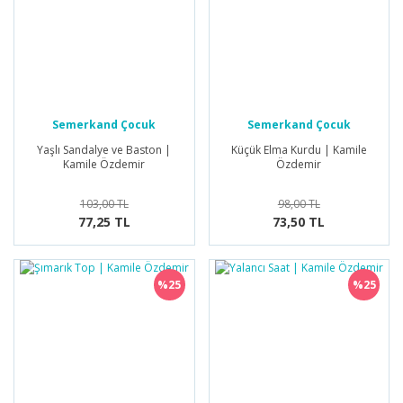
Semerkand Çocuk
Semerkand Çocuk
Yayınları
Yayınları
Yaşlı Sandalye ve Baston |
Küçük Elma Kurdu | Kamile
Kamile Özdemir
Özdemir
103,00 TL
98,00 TL
77,25 TL
73,50 TL
%25
%25