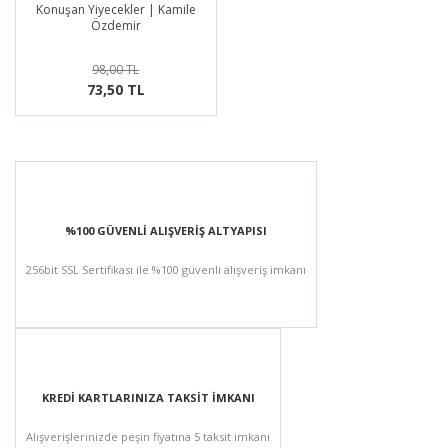
Yayınları
Konuşan Yiyecekler | Kamile
Özdemir
98,00 TL
73,50 TL
%100 GÜVENLİ ALIŞVERİŞ ALTYAPISI
256bit SSL Sertifikası ile %100 güvenli alışveriş imkanı
KREDİ KARTLARINIZA TAKSİT İMKANI
Alışverişlerinizde peşin fiyatına 5 taksit imkanı