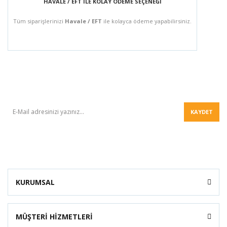
HAVALE / EFT İLE KOLAY ÖDEME SEÇENEĞİ
Tüm siparişlerinizi
Havale / EFT
ile kolayca ödeme yapabilirsiniz.
BÜLTEN
KAYDET
KURUMSAL
MÜŞTERİ HİZMETLERİ