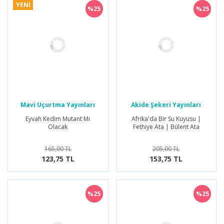
YENİ
%25
%25
Mavi Uçurtma Yayınları
Akide Şekeri Yayınları
Eyvah Kedim Mutant Mı
Afrika'da Bir Su Kuyusu |
Olacak
Fethiye Ata | Bülent Ata
165,00 TL
205,00 TL
123,75 TL
153,75 TL
%25
%25