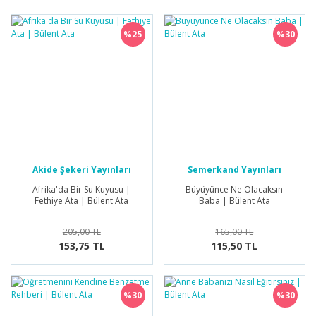
%25
%30
Akide Şekeri Yayınları
Semerkand Yayınları
Afrika'da Bir Su Kuyusu |
Büyüyünce Ne Olacaksın
Fethiye Ata | Bülent Ata
Baba | Bülent Ata
205,00 TL
165,00 TL
153,75 TL
115,50 TL
%30
%30