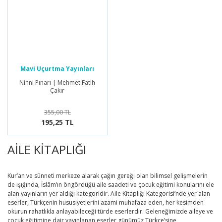
Mavi Uçurtma Yayınları
Ninni Pınarı | Mehmet Fatih
Çakır
355,00 TL
195,25 TL
AİLE KİTAPLIĞI
Kur’an ve sünneti merkeze alarak çağın gereği olan bilimsel gelişmelerin
de ışığında, İslâm’ın öngördüğü aile saadeti ve çocuk eğitimi konularını ele
alan yayınların yer aldığı kategoridir. Aile Kitaplığı Kategorisi’nde yer alan
eserler, Türkçenin hususiyetlerini azami muhafaza eden, her kesimden
okurun rahatlıkla anlayabileceği türde eserlerdir. Geleneğimizde aileye ve
çocuk eğitimine dair yayınlanan eserler günümüz Türkçe’sine