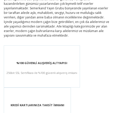
kazandırılırken günümüz yazarlarından çok kıymetli telif eserler
yayınlanmaktadır. Semerkand Yayın Grubu bünyesinde yayınlanan eserler
bir taraftan ailede aşkı, muhabbeti, sevgiyi, huzuru ve mutluluğu salık
verirken, diğer yandan anne baba olmanın inceliklerine değinmektedir.
İçinde yaşadığımız modern çağın bize getirdikleri, en çok da ailelerimizi ve
aile yapımızı derinden sarsmaktadır. Aile kitaplığı kategorimizde yer alan
eserler, modern çağın buhranlarına karşı ailelerimizi ve müslüman aile
yapısını savunmakta ve muhafaza etmektedir.
%100 GÜVENLİ ALIŞVERİŞ ALTYAPISI
256bit SSL Sertifikası ile %100 güvenli alışveriş imkanı
KREDİ KARTLARINIZA TAKSİT İMKANI